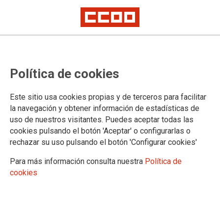
FE-CCOO Exterior presenta
Política de cookies
enmiendas al Proyecto de Ley de
Presupuestos Generales del
Este sitio usa cookies propias y de terceros para facilitar
Estado de 2023
la navegación y obtener información de estadísticas de
uso de nuestros visitantes. Puedes aceptar todas las
cookies pulsando el botón 'Aceptar' o configurarlas o
rechazar su uso pulsando el botón 'Configurar cookies'
26/10/2022.
Para más información consulta nuestra
Política de
La FE-CCOO Exterior ha presentado
cookies
tres enmiendas al Proyecto de Ley
de Presupuestos Generales del
Estado para el año 2023.
La primera enmienda es de adición