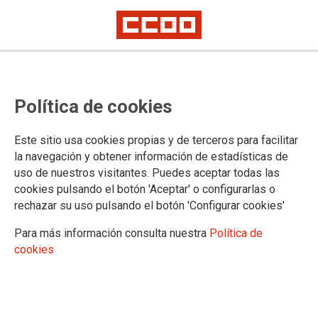
Acuerdo para la Actualización
Política de cookies
salarial PLEX 2023
Este sitio usa cookies propias y de terceros para facilitar
la navegación y obtener información de estadísticas de
04/07/2023.
uso de nuestros visitantes. Puedes aceptar todas las
cookies pulsando el botón 'Aceptar' o configurarlas o
El 29 de junio tuvo lugar la celebración de la tercera reunión de la
rechazar su uso pulsando el botón 'Configurar cookies'
Comisión Técnica del Personal Laboral en el Exterior (órgano
competente para negociar las actualizaciones salariales del PLEX)
Para más información consulta nuestra
Política de
para tratar la adecuación salarial de nuestro colectivo para 2023.
cookies
La propuesta que llevó CCOO-Exterior a la CTPLEX incluía el
incremento fijo del 2,5% con efectos de 1 de enero de 2023 -
pactado previamente en el Acuerdo Marco de diciembre de 2022- y
el compromiso de realizar una nueva revisión salarial en el último
cuatrimestre del año, atendiendo a la evolución del IPC así como a