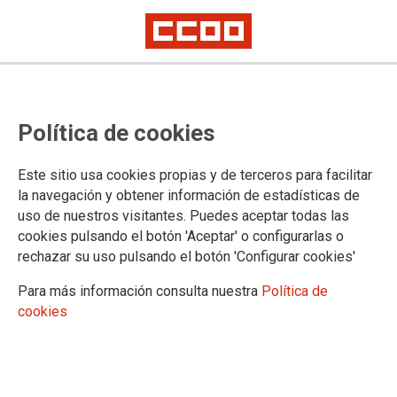
Programa del profesorado
Política de cookies
visitante en diversos países: Cómo
superar el proceso de selección
Este sitio usa cookies propias y de terceros para facilitar
la navegación y obtener información de estadísticas de
uso de nuestros visitantes. Puedes aceptar todas las
La Federación de Enseñanza de CCOO Exterior convoca un
cookies pulsando el botón 'Aceptar' o configurarlas o
curso que tendrá lugar del 15 al 17 de marzo y que tiene
rechazar su uso pulsando el botón 'Configurar cookies'
como principales objetivos conocer en profundidad este
interesante programa en los diferentes países y preparar el
Para más información consulta nuestra
Política de
proceso de selección para conseguir una plaza.
cookies
02/02/2024.